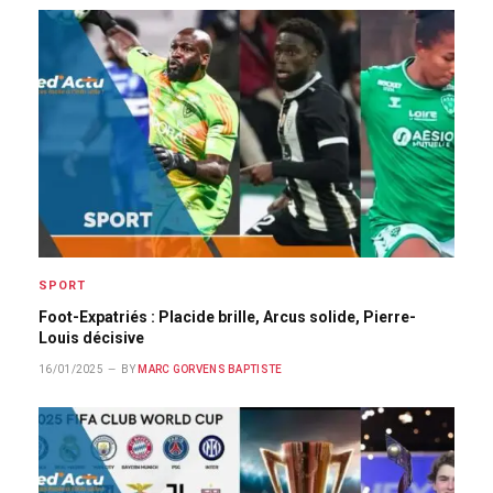
SPORT
Foot-Expatriés : Placide brille, Arcus solide, Pierre-
Louis décisive
16/01/2025
BY
MARC GORVENS BAPTISTE