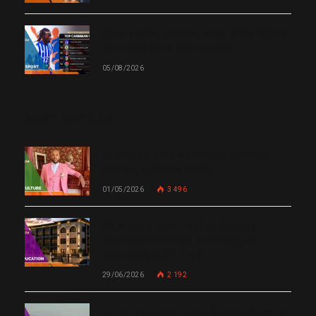
Quatre clubs haïtiens dans le top 10 des
meilleurs clubs de la Caraïbe
05/08/2026
MOST POPULAR
Chanm 22 : faut-il aimer une femme
comme le chante Medjy ?
01/05/2026
3 496
De Miami à Haïti : Bishop Gregory
Toussaint lance GT Academy, GT
University et GT Tech
29/06/2026
2 192
Un nouvel incident met Sunrise Airways