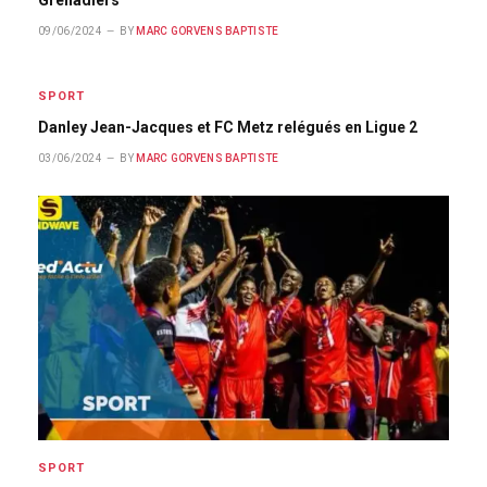
Grenadiers
09/06/2024
BY
MARC GORVENS BAPTISTE
SPORT
Danley Jean-Jacques et FC Metz relégués en Ligue 2
03/06/2024
BY
MARC GORVENS BAPTISTE
SPORT