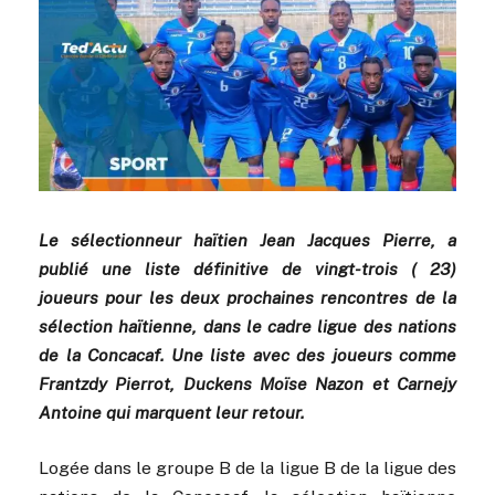
Le sélectionneur haïtien Jean Jacques Pierre, a
publié une liste définitive de vingt-trois ( 23)
joueurs pour les deux prochaines rencontres de la
sélection haïtienne, dans le cadre ligue des nations
de la Concacaf. Une liste avec des joueurs comme
Frantzdy Pierrot, Duckens Moïse Nazon et Carnejy
Antoine qui marquent leur retour.
Logée dans le groupe B de la ligue B de la ligue des