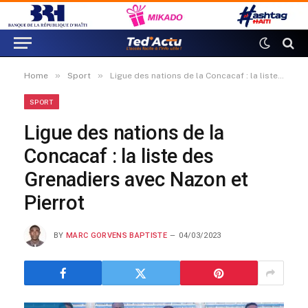
»
»
Home
Sport
Ligue des nations de la Concacaf : la liste des Grenadiers avec Nazon et Pierrot
SPORT
Ligue des nations de la
Concacaf : la liste des
Grenadiers avec Nazon et
Pierrot
BY
MARC GORVENS BAPTISTE
04/03/2023