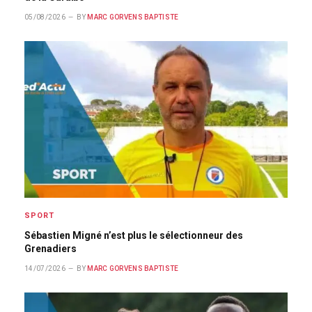
05/08/2026
BY
MARC GORVENS BAPTISTE
SPORT
Sébastien Migné n’est plus le sélectionneur des
Grenadiers
14/07/2026
BY
MARC GORVENS BAPTISTE