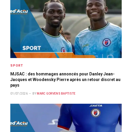
SPORT
MJSAC : des hommages annoncés pour Danley Jean-
Jacques et Woodensky Pierre après un retour discret au
pays
01/07/2026
BY
MARC GORVENS BAPTISTE