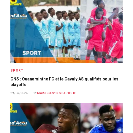
SPORT
CNS : Ouanaminthe FC et le Cavaly AS qualifiés pour les
playoffs
29/04/2024
BY
MARC GORVENS BAPTISTE