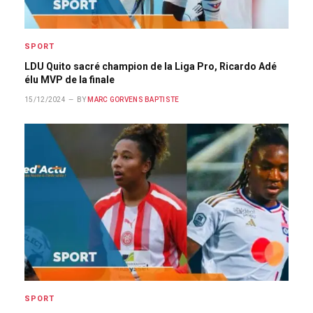
SPORT
LDU Quito sacré champion de la Liga Pro, Ricardo Adé
élu MVP de la finale
15/12/2024
BY
MARC GORVENS BAPTISTE
SPORT