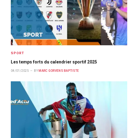
SPORT
Les temps forts du calendrier sportif 2025
04/01/2025
BY
MARC GORVENS BAPTISTE