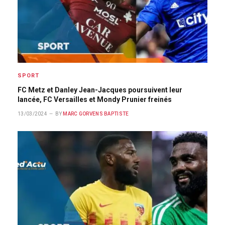
SPORT
FC Metz et Danley Jean-Jacques poursuivent leur
lancée, FC Versailles et Mondy Prunier freinés
13/03/2024
BY
MARC GORVENS BAPTISTE