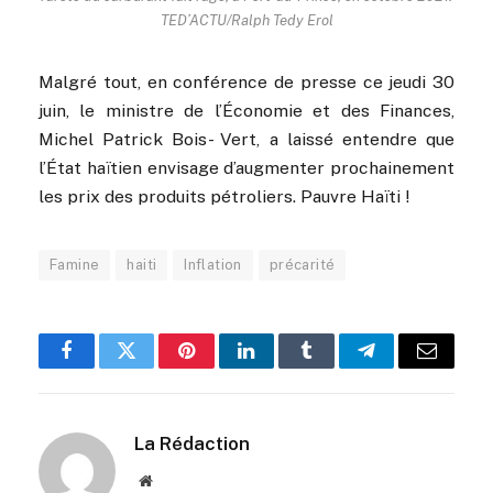
TED’ACTU/Ralph Tedy Erol
Malgré tout, en conférence de presse ce jeudi 30
juin, le ministre de l’Économie et des Finances,
Michel Patrick Bois- Vert, a laissé entendre que
l’État haïtien envisage d’augmenter prochainement
les prix des produits pétroliers. Pauvre Haïti !
Famine
haiti
Inflation
précarité
Facebook
Twitter
Pinterest
LinkedIn
Tumblr
Telegram
Email
La Rédaction
Website