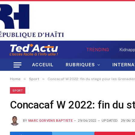
TRENDING
ACCEUIL
RUBRIQUES
INTERNA
»
»
Home
Sport
Concacaf W 2022: fin du stage pour les Grenadiè
SPORT
Concacaf W 2022: fin du s
BY
MARC GORVENS BAPTISTE
29/06/2022
UPDATED:
29/06/2