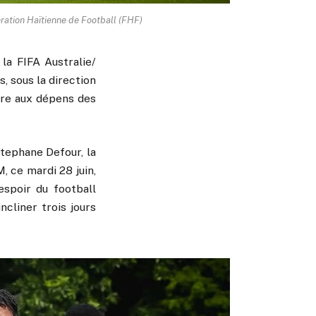
ération Haïtienne de Football (FHF)
la FIFA Australie/
, sous la direction
ire aux dépens des
Stephane Defour, la
 ce mardi 28 juin,
espoir du football
cliner trois jours