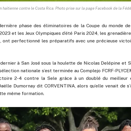
 haïtienne contre le Costa Rica. Photo prise sur la page Facebook de la Féd
ernière phase des éliminatoires de la Coupe du monde de 
023 et les Jeux Olympiques d’été Paris 2024, les grenadières
e, ont perfectionné les préparatifs avec une précieuse victo
 dernier à San José sous la houlette de Nicolas Delépine et 
 sélection nationale s’est terminée au Complejo FCRF-PLYCEM,
ctoire 2-4 contre la Sele grâce à un doublé du meilleur 
Daëlle Dumornay dit CORVENTINA, alors qu’elle venait de s’in
ette même formation.