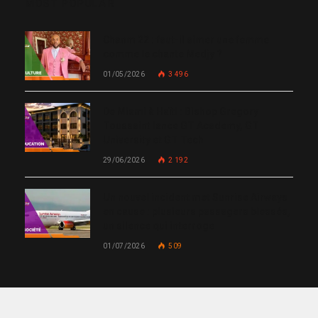
MOST POPULAR
Chanm 22 : faut-il aimer une femme
comme le chante Medjy ?
01/05/2026
3 496
De Miami à Haïti : Bishop Gregory
Toussaint lance GT Academy, GT
University et GT Tech
29/06/2026
2 192
Un nouvel incident met Sunrise Airways
en cause : plusieurs passagers blessés,
un silence qui interroge
01/07/2026
509