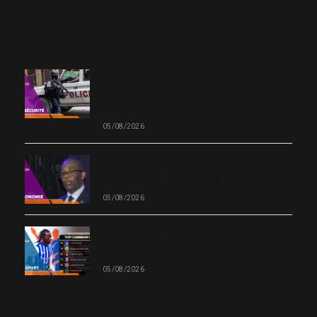
(Twitter)
OUR PICKS
Kidnapping : Pierre Espérance met en
cause des policiers dans plusieurs
enlèvements
05/08/2026
Système financier en Haïti : la BRH durcit
le ton contre les mauvais payeurs
05/08/2026
Quatre clubs haïtiens dans le top 10 des
meilleurs clubs de la Caraïbe
05/08/2026