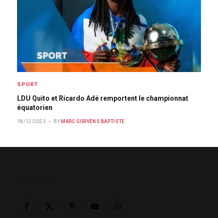
SPORT
LDU Quito et Ricardo Adé remportent le championnat
équatorien
18/12/2023
BY
MARC GORVENS BAPTISTE
ABOUT US
Facebook
X
Pinterest
YouTube
WhatsApp