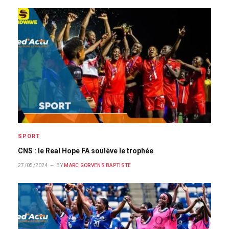
SPORT
CNS : le Real Hope FA soulève le trophée
27/05/2024
BY
MARC GORVENS BAPTISTE