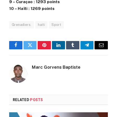
9 – Curaçao : 1293 points
10 – Haïti : 1269 points
Grenadiers.
haiti
Sport
Facebook
Twitter
Pinterest
LinkedIn
Tumblr
Telegram
Email
Marc Gorvens Baptiste
RELATED
POSTS