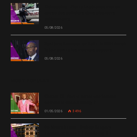
Kidnapping : Pierre Espérance met en
cause des policiers dans plusieurs
enlèvements
05/08/2026
Système financier en Haïti : la BRH durcit
le ton contre les mauvais payeurs
05/08/2026
MOST POPULAR
Chanm 22 : faut-il aimer une femme
comme le chante Medjy ?
01/05/2026
3 496
De Miami à Haïti : Bishop Gregory
Toussaint lance GT Academy, GT