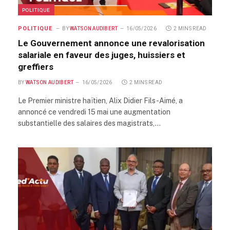
POLITIQUE
POLITIQUE
BY
WATSON AUDIBERT
16/05/2026
2 MINS READ
Le Gouvernement annonce une revalorisation
salariale en faveur des juges, huissiers et
greffiers
BY
WATSON AUDIBERT
16/05/2026
2 MINS READ
Le Premier ministre haïtien, Alix Didier Fils-Aimé, a
annoncé ce vendredi 15 mai une augmentation
substantielle des salaires des magistrats,…