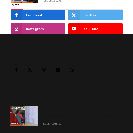
05/08/2026
Stay In Touch
Facebook
Twitter
Instagram
YouTube
ABOUT US
Facebook
X
Pinterest
YouTube
WhatsApp
(Twitter)
OUR PICKS
Le CEP ouvre 19 nouveaux Centres
d’inscription et de vote dans l’Ouest
07/08/2026