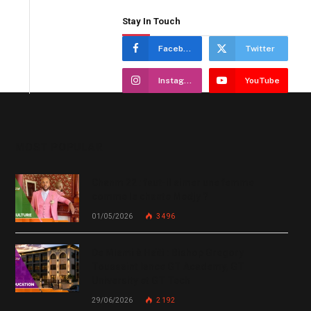
Stay In Touch
Facebook
Twitter
Instagram
YouTube
MOST POPULAR
Chanm 22 : faut-il aimer une femme
comme le chante Medjy ?
01/05/2026
3 496
De Miami à Haïti : Bishop Gregory
Toussaint lance GT Academy, GT
University et GT Tech
29/06/2026
2 192