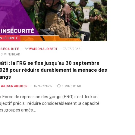
INSÉCURITÉ
NSÉCURITÉ
BY
WATSON AUDIBERT
07/07/2026
3 MINS READ
aïti : la FRG se fixe jusqu’au 30 septembre
028 pour réduire durablement la menace des
angs
Y
WATSON AUDIBERT
07/07/2026
3 MINS READ
a Force de répression des gangs (FRG) s’est fixé un
bjectif précis : réduire considérablement la capacité
es groupes armés…