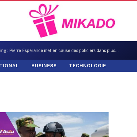
Kidnapping : Pierre Espérance met en cause des policiers dans plusieurs enlèvements
TIONAL
BUSINESS
TECHNOLOGIE