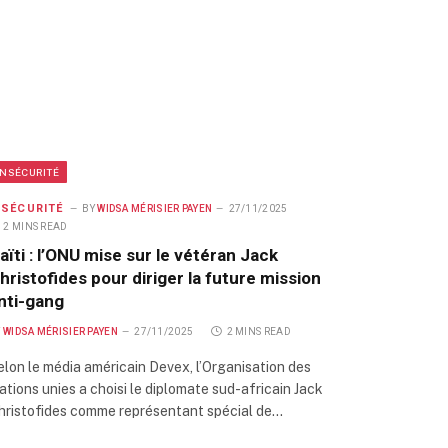
INSÉCURITÉ
NSÉCURITÉ
BY
WIDSA MÉRISIER PAYEN
27/11/2025
2 MINS READ
aïti : l’ONU mise sur le vétéran Jack
hristofides pour diriger la future mission
nti-gang
Y
WIDSA MÉRISIER PAYEN
27/11/2025
2 MINS READ
elon le média américain Devex, l’Organisation des
ations unies a choisi le diplomate sud-africain Jack
hristofides comme représentant spécial de…