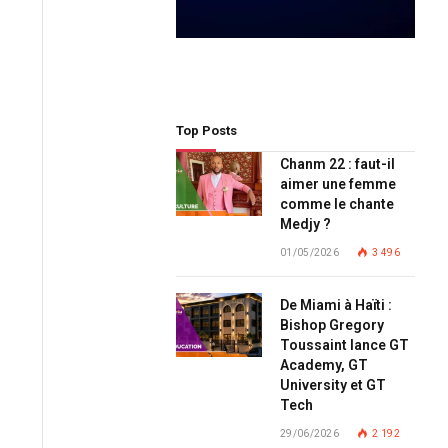
Top Posts
Chanm 22 : faut-il
aimer une femme
comme le chante
Medjy ?
01/05/2026
3 496
De Miami à Haïti :
Bishop Gregory
Toussaint lance GT
Academy, GT
University et GT
Tech
29/06/2026
2 192