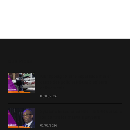
OUR PICKS
Kidnapping : Pierre Espérance met en
cause des policiers dans plusieurs
enlèvements
05/08/2026
Système financier en Haïti : la BRH durcit le
ton contre les mauvais payeurs
05/08/2026