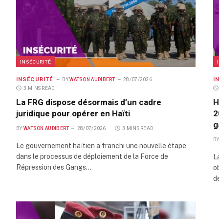
INSÉCURITÉ
INSÉCURITÉ
I
BY
WATSON AUDIBERT
28/07/2026
3 MINS READ
La FRG dispose désormais d’un cadre
H
juridique pour opérer en Haïti
2
g
BY
WATSON AUDIBERT
28/07/2026
3 MINS READ
B
Le gouvernement haïtien a franchi une nouvelle étape
dans le processus de déploiement de la Force de
L
Répression des Gangs…
o
d