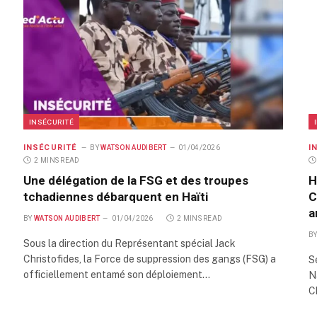
INSÉCURITÉ
INSÉCURITÉ
I
BY
WATSON AUDIBERT
01/04/2026
2 MINS READ
Une délégation de la FSG et des troupes
H
tchadiennes débarquent en Haïti
C
a
BY
WATSON AUDIBERT
01/04/2026
2 MINS READ
B
Sous la direction du Représentant spécial Jack
Christofides, la Force de suppression des gangs (FSG) a
S
officiellement entamé son déploiement…
N
C