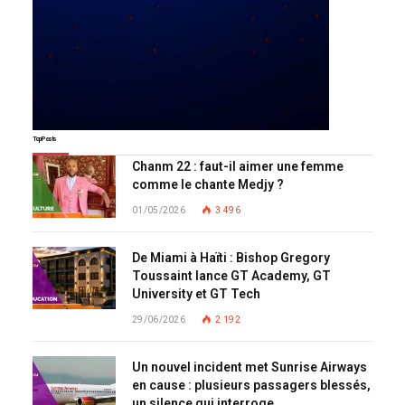
Top Posts
Chanm 22 : faut-il aimer une femme
comme le chante Medjy ?
01/05/2026
3 496
De Miami à Haïti : Bishop Gregory
Toussaint lance GT Academy, GT
University et GT Tech
29/06/2026
2 192
Un nouvel incident met Sunrise Airways
en cause : plusieurs passagers blessés,
un silence qui interroge