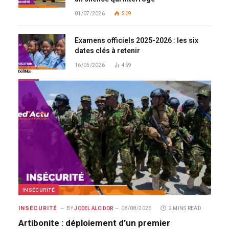
01/07/2026
509
Examens officiels 2025-2026 : les six
dates clés à retenir
16/05/2026
459
Don't Miss
INSÉCURITÉ
INSÉCURITÉ
BY
JODEL ALCIDOR
08/08/2026
2 MINS READ
Artibonite : déploiement d’un premier