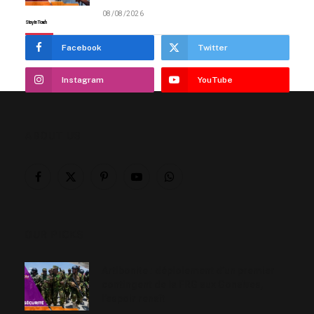
08/08/2026
Stay In Touch
Facebook
Twitter
Instagram
YouTube
ABOUT US
Facebook
X
Pinterest
YouTube
WhatsApp
(Twitter)
OUR PICKS
Artibonite : déploiement d’un premier
contingent de la FRG aux Gonaïves,
l’espoir renaît