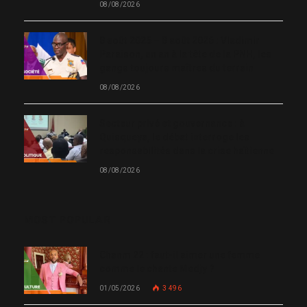
08/08/2026
8 août 2025 – 8 août 2026 : Vladimir
Paraison, un an à la tête de la PNH, les
gangs toujours maîtres du terrain
08/08/2026
Secteur privé et gouvernance : à
Quisqueya, le débat interroge les
responsabilités dans la crise haïtienne
08/08/2026
MOST POPULAR
Chanm 22 : faut-il aimer une femme
comme le chante Medjy ?
01/05/2026
3 496