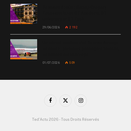
De Miami à Haïti : Bishop Gregory
Toussaint lance GT Academy, GT
University et GT Tech
29/06/2026
2 192
Un nouvel incident met Sunrise Airways
en cause : plusieurs passagers blessés,
un silence qui interroge
01/07/2026
509
Facebook
X
Instagram
(Twitter)
Ted'Actu 2026 - Tous Droits Réservés