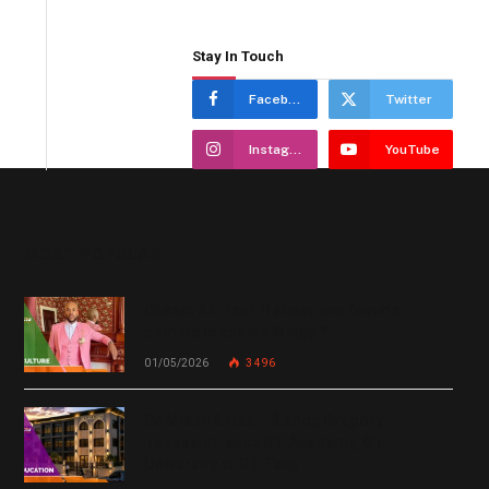
Stay In Touch
Facebook
Twitter
Instagram
YouTube
MOST POPULAR
Chanm 22 : faut-il aimer une femme
comme le chante Medjy ?
01/05/2026
3 496
De Miami à Haïti : Bishop Gregory
Toussaint lance GT Academy, GT
University et GT Tech