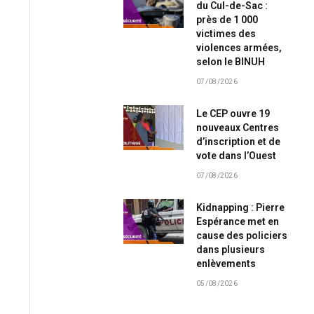
du Cul-de-Sac :
près de 1 000
victimes des
violences armées,
selon le BINUH
07/08/2026
Le CEP ouvre 19
nouveaux Centres
d’inscription et de
vote dans l’Ouest
07/08/2026
Kidnapping : Pierre
Espérance met en
cause des policiers
dans plusieurs
enlèvements
05/08/2026