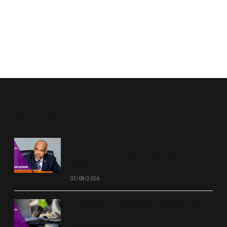
OUR PICKS
Neuf Centres d’enseignement supérieur
technique ouvriront leurs portes en
octobre
07/08/2026
Cité-Soleil et Plaine du Cul-de-Sac : près
de 1 000 victimes des violences armées,
selon le BINUH