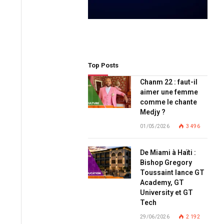
Top Posts
Chanm 22 : faut-il
aimer une femme
comme le chante
Medjy ?
01/05/2026
3 496
De Miami à Haïti :
Bishop Gregory
Toussaint lance GT
Academy, GT
University et GT
Tech
29/06/2026
2 192