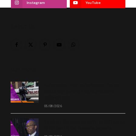
Instagram
YouTube
ABOUT US
Facebook
X
Pinterest
YouTube
WhatsApp
(Twitter)
OUR PICKS
Kidnapping : Pierre Espérance met en
cause des policiers dans plusieurs
enlèvements
05/08/2026
Système financier en Haïti : la BRH durcit
le ton contre les mauvais payeurs