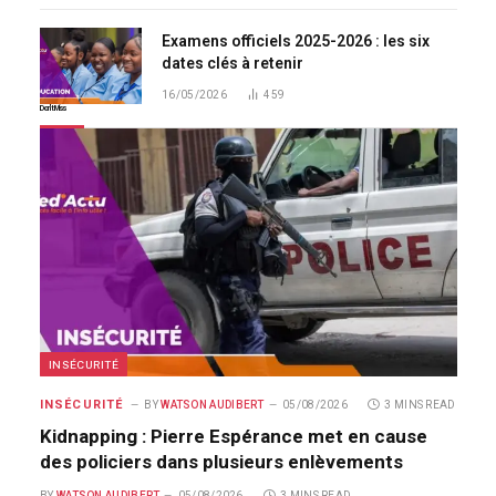
Examens officiels 2025-2026 : les six
dates clés à retenir
16/05/2026
459
Don't Miss
INSÉCURITÉ
INSÉCURITÉ
BY
WATSON AUDIBERT
05/08/2026
3 MINS READ
Kidnapping : Pierre Espérance met en cause
des policiers dans plusieurs enlèvements
BY
WATSON AUDIBERT
05/08/2026
3 MINS READ