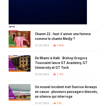
Top Posts
Chanm 22 : faut-il aimer une femme
comme le chante Medjy ?
01/05/2026
3 496
De Miami à Haïti : Bishop Gregory
Toussaint lance GT Academy, GT
University et GT Tech
29/06/2026
2 192
Un nouvel incident met Sunrise Airways
en cause : plusieurs passagers blessés,
un silence qui interroge
01/07/2026
509