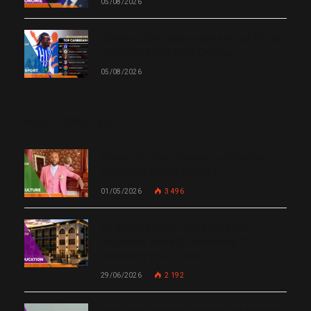
05/08/2026
Quatre clubs haïtiens dans le top 10 des
meilleurs clubs de la Caraïbe
05/08/2026
MOST POPULAR
Chanm 22 : faut-il aimer une femme
comme le chante Medjy ?
01/05/2026
3 496
De Miami à Haïti : Bishop Gregory
Toussaint lance GT Academy, GT
University et GT Tech
29/06/2026
2 192