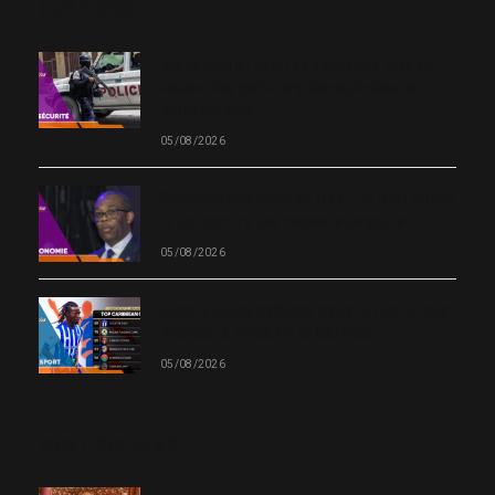
OUR PICKS
Kidnapping : Pierre Espérance met en
cause des policiers dans plusieurs
enlèvements
05/08/2026
Système financier en Haïti : la BRH durcit
le ton contre les mauvais payeurs
05/08/2026
Quatre clubs haïtiens dans le top 10 des
meilleurs clubs de la Caraïbe
05/08/2026
MOST POPULAR