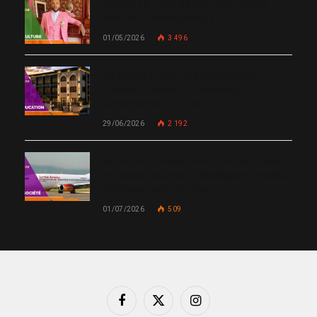
Chanm 22 : faut-il aimer une femme
comme le chante Medjy ?
01/05/2026
3 496
De Miami à Haïti : Bishop Gregory
Toussaint lance GT Academy, GT
University et GT Tech
29/06/2026
2 192
Un nouvel incident met Sunrise Airways
en cause : plusieurs passagers blessés,
un silence qui interroge
01/07/2026
509
Facebook
X
Instagram