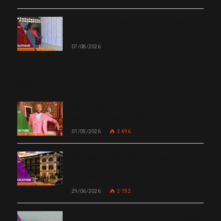
Le CEP ouvre 19 nouveaux Centres
d’inscription et de vote dans l’Ouest
07/08/2026
MOST POPULAR
Chanm 22 : faut-il aimer une femme
comme le chante Medjy ?
01/05/2026
3 496
De Miami à Haïti : Bishop Gregory
Toussaint lance GT Academy, GT
University et GT Tech
29/06/2026
2 192
Un nouvel incident met Sunrise Airways