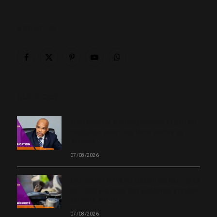
ABOUT US
Facebook
X
Pinterest
YouTube
WhatsApp
(Twitter)
OUR PICKS
Neuf Centres d’enseignement supérieur
technique ouvriront leurs portes en
octobre
07/08/2026
Cité-Soleil et Plaine du Cul-de-Sac : près
de 1 000 victimes des violences armées,
selon le BINUH
07/08/2026