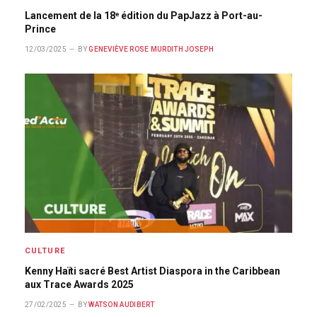
Lancement de la 18ᵉ édition du PapJazz à Port-au-
Prince
12/03/2025
BY
GENEVIÈVE ROSE MURDITH JOSEPH
CULTURE
Kenny Haïti sacré Best Artist Diaspora in the Caribbean
aux Trace Awards 2025
27/02/2025
BY
WATSON AUDIBERT