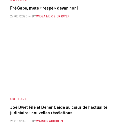
Frè Gabe, mete « respè » devan non l
27/03/2026
BY
WIDSA MÉRISIER PAYEN
CULTURE
Joé Dwèt Filé et Dener Ceide au cœur de l’actualité
judiciaire : nouvelles révélations
25/11/2025
BY
WATSON AUDIBERT