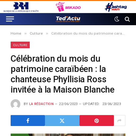
»
»
Home
Culture
Célébration du mois du patrimoine caraïbéen : la chanteuse Phyllisia Ross invitée à la Maison Blanche
CULTURE
Célébration du mois du
patrimoine caraïbéen : la
chanteuse Phyllisia Ross
invitée à la Maison Blanche
BY
LA RÉDACTION
22/06/2023
UPDATED:
23/06/2023