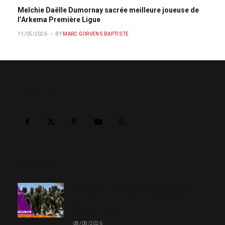
Melchie Daëlle Dumornay sacrée meilleure joueuse de
l’Arkema Première Ligue
11/05/2026
BY
MARC GORVENS BAPTISTE
ABOUT US
Facebook
X
Pinterest
YouTube
WhatsApp
(Twitter)
OUR PICKS
Artibonite : déploiement d’un premier
contingent de la FRG aux Gonaïves,
l’espoir renaît
08/08/2026