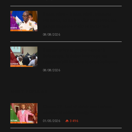
8 août 2025 – 8 août 2026 : Vladimir
Paraison, un an à la tête de la PNH, les
gangs toujours maîtres du terrain
08/08/2026
Secteur privé et gouvernance : à
Quisqueya, le débat interroge les
responsabilités dans la crise haïtienne
08/08/2026
MOST POPULAR
Chanm 22 : faut-il aimer une femme
comme le chante Medjy ?
01/05/2026
3 496