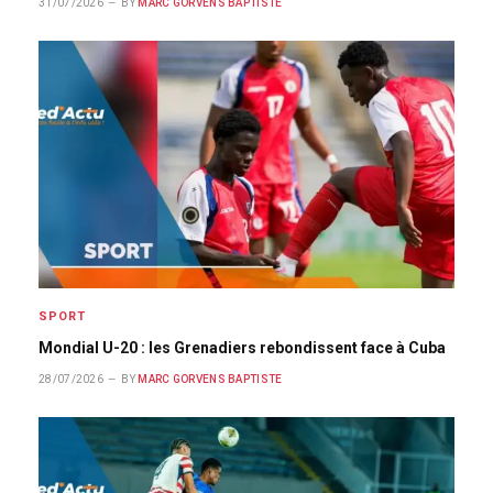
31/07/2026
BY
MARC GORVENS BAPTISTE
SPORT
Mondial U-20 : les Grenadiers rebondissent face à Cuba
28/07/2026
BY
MARC GORVENS BAPTISTE