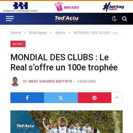
»
»
»
Home
Rubriques
Sport
MONDIAL DES CLUBS : Le Real s’offre un 100e trophée
SPORT
MONDIAL DES CLUBS : Le
Real s’offre un 100e trophée
BY
MARC GORVENS BAPTISTE
12/02/2023