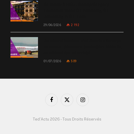
De Miami à Haïti : Bishop Gregory
Toussaint lance GT Academy, GT
University et GT Tech
29/06/2026
2 192
Un nouvel incident met Sunrise Airways
en cause : plusieurs passagers blessés,
un silence qui interroge
01/07/2026
509
Facebook
X
Instagram
(Twitter)
Ted'Actu 2026 - Tous Droits Réservés