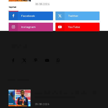
08/08/2026
Stay In Touch
Facebook
Twitter
Instagram
YouTube
ABOUT US
Facebook
X
Pinterest
YouTube
WhatsApp
(Twitter)
OUR PICKS
Jeux Centre Américain et Caraïbe : Haïti
termine avec 5 médailles
09/08/2026