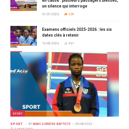
en cause : plusieurs passagers blessés,
un silence qui interroge
01/07/2026
509
Examens officiels 2025-2026 : les six
dates clés à retenir
16/05/2026
461
Don't Miss
SPORT
SPORT
BY
MARC GORVENS BAPTISTE
09/08/2026