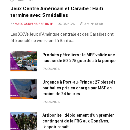
3 MINS READ
Jeux Centre Américain et Caraïbe : Haïti
termine avec 5 médailles
BY
MARC GORVENS BAPTISTE
09/08/2026
3 MINS READ
Les XXVe Jeux d’Amérique centrale et des Caraïbes ont
été bouclé ce week-end à Santo…
Produits pétroliers : le MEF valide une
hausse de 50 à 75 gourdes à la pompe
09/08/2026
Urgence à Port-au-Prince : 27 blessés
par balles pris en charge par MSF en
moins de 24 heures
09/08/2026
Artibonite : déploiement d’un premier
contingent de la FRG aux Gonaïves,
l’espoir renaît