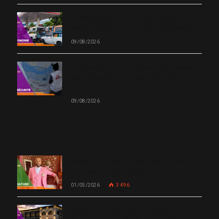
Produits pétroliers : le MEF valide une
hausse de 50 à 75 gourdes à la pompe
09/08/2026
Urgence à Port-au-Prince : 27 blessés
par balles pris en charge par MSF en
moins de 24 heures
09/08/2026
MOST POPULAR
Chanm 22 : faut-il aimer une femme
comme le chante Medjy ?
01/05/2026
3 496
De Miami à Haïti : Bishop Gregory