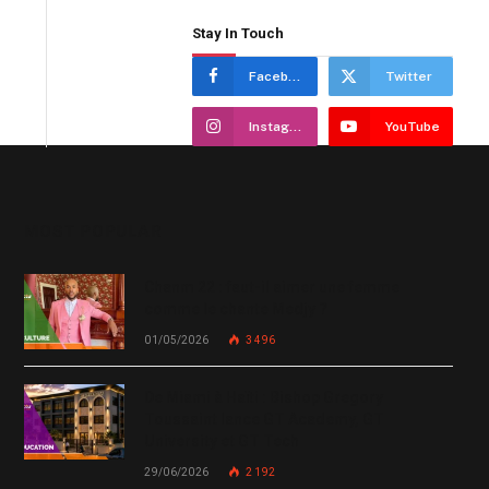
Stay In Touch
Facebook
Twitter
Instagram
YouTube
MOST POPULAR
Chanm 22 : faut-il aimer une femme
comme le chante Medjy ?
01/05/2026
3 496
De Miami à Haïti : Bishop Gregory
Toussaint lance GT Academy, GT
University et GT Tech
29/06/2026
2 192