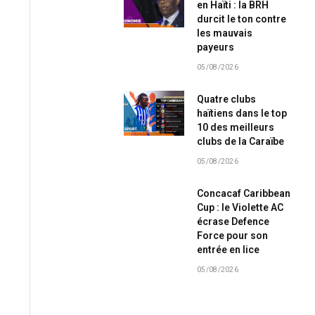
en Haïti : la BRH
durcit le ton contre
les mauvais
payeurs
05/08/2026
Quatre clubs
haïtiens dans le top
10 des meilleurs
clubs de la Caraïbe
05/08/2026
Concacaf Caribbean
Cup : le Violette AC
écrase Defence
Force pour son
entrée en lice
05/08/2026