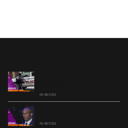
OUR PICKS
Kidnapping : Pierre Espérance met en
cause des policiers dans plusieurs
enlèvements
05/08/2026
Système financier en Haïti : la BRH durcit le
ton contre les mauvais payeurs
05/08/2026