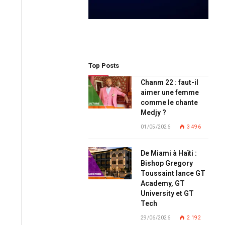
Top Posts
Chanm 22 : faut-il
aimer une femme
comme le chante
Medjy ?
01/05/2026
3 496
De Miami à Haïti :
Bishop Gregory
Toussaint lance GT
Academy, GT
University et GT
Tech
29/06/2026
2 192