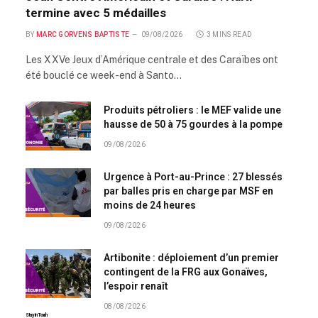
termine avec 5 médailles
BY
MARC GORVENS BAPTISTE
09/08/2026
3 MINS READ
Les XXVe Jeux d’Amérique centrale et des Caraïbes ont
été bouclé ce week-end à Santo…
Produits pétroliers : le MEF valide une
hausse de 50 à 75 gourdes à la pompe
09/08/2026
Urgence à Port-au-Prince : 27 blessés
par balles pris en charge par MSF en
moins de 24 heures
09/08/2026
Artibonite : déploiement d’un premier
contingent de la FRG aux Gonaïves,
l’espoir renaît
08/08/2026
Stay In Touch