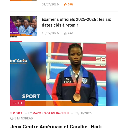
01/07/2026
509
Examens officiels 2025-2026 : les six
dates clés à retenir
16/05/2026
461
Don't Miss
SPORT
SPORT
BY
MARC GORVENS BAPTISTE
09/08/2026
3 MINS READ
Jeux Centre Américain et Caraïbe : Haïti