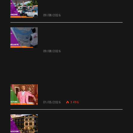
Produits pétroliers : le MEF valide une
hausse de 50 à 75 gourdes à la pompe
09/08/2026
Urgence à Port-au-Prince : 27 blessés
par balles pris en charge par MSF en
moins de 24 heures
09/08/2026
MOST POPULAR
Chanm 22 : faut-il aimer une femme
comme le chante Medjy ?
01/05/2026
3 496
De Miami à Haïti : Bishop Gregory
Toussaint lance GT Academy, GT
University et GT Tech