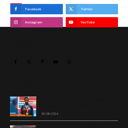
Facebook
Twitter
Instagram
YouTube
ABOUT US
Facebook
X
Pinterest
YouTube
WhatsApp
(Twitter)
OUR PICKS
Jeux Centre Américain et Caraïbe : Haïti
termine avec 5 médailles
09/08/2026