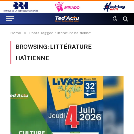
»
Home
Posts Tagged "littérature haïtienne"
BROWSING:
LITTÉRATURE
HAÏTIENNE