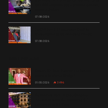
Cité-Soleil et Plaine du Cul-de-Sac : près
de 1 000 victimes des violences armées,
selon le BINUH
07/08/2026
Le CEP ouvre 19 nouveaux Centres
d’inscription et de vote dans l’Ouest
07/08/2026
MOST POPULAR
Chanm 22 : faut-il aimer une femme
comme le chante Medjy ?
01/05/2026
3 496
De Miami à Haïti : Bishop Gregory
Toussaint lance GT Academy, GT
University et GT Tech