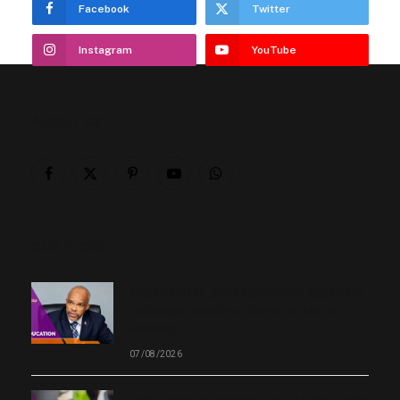
Facebook
Twitter
Instagram
YouTube
ABOUT US
Facebook
X
Pinterest
YouTube
WhatsApp
(Twitter)
OUR PICKS
Neuf Centres d’enseignement supérieur
technique ouvriront leurs portes en
octobre
07/08/2026