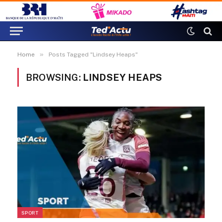
»
Home
Posts Tagged "Lindsey Heaps"
BROWSING:
LINDSEY HEAPS
SPORT