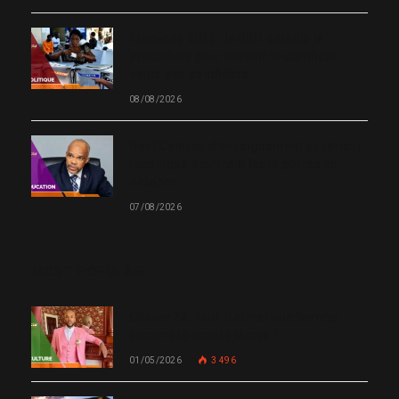
Élections 2026 : la BRH détaille la
procédure pour obtenir le certificat
exigé des candidats
08/08/2026
Neuf Centres d’enseignement supérieur
technique ouvriront leurs portes en
octobre
07/08/2026
MOST POPULAR
Chanm 22 : faut-il aimer une femme
comme le chante Medjy ?
01/05/2026
3 496