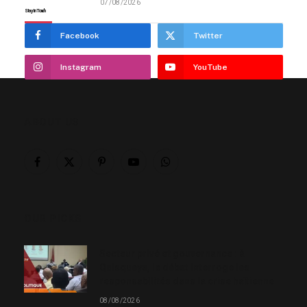
07/08/2026
Stay In Touch
Facebook
Twitter
Instagram
YouTube
ABOUT US
Facebook
X
Pinterest
YouTube
WhatsApp
(Twitter)
OUR PICKS
Secteur privé et gouvernance : à
Quisqueya, le débat interroge les
responsabilités dans la crise haïtienne
08/08/2026