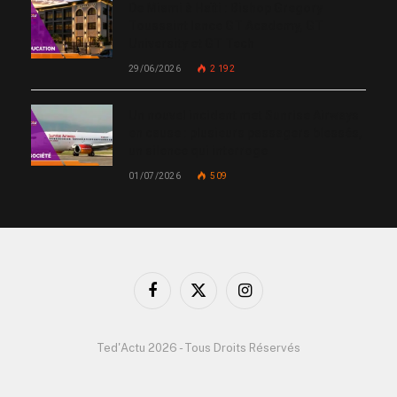
De Miami à Haïti : Bishop Gregory
Toussaint lance GT Academy, GT
University et GT Tech
29/06/2026
2 192
Un nouvel incident met Sunrise Airways
en cause : plusieurs passagers blessés,
un silence qui interroge
01/07/2026
509
Facebook
X
Instagram
(Twitter)
Ted'Actu 2026 - Tous Droits Réservés