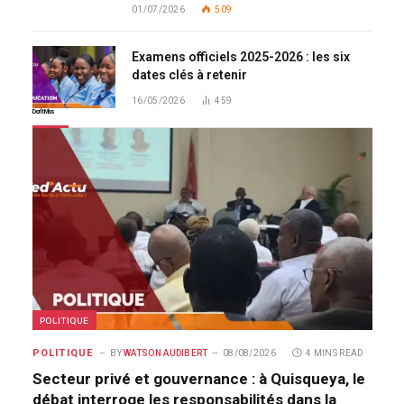
01/07/2026
509
Examens officiels 2025-2026 : les six
dates clés à retenir
16/05/2026
459
Don't Miss
POLITIQUE
POLITIQUE
BY
WATSON AUDIBERT
08/08/2026
4 MINS READ
Secteur privé et gouvernance : à Quisqueya, le
débat interroge les responsabilités dans la