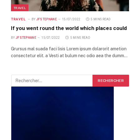
TRAVEL
TRAVEL
BY
JFSTEPHANE
15/07/2022
5 MINS READ
If you went round the world which places could
BY
JFSTEPHANE
15/07/2022
5 MINS READ
Grursus mal suada faci lisis Lorem ipsum dolarorit ametion
consectetur elit. a Vesti at bulum nec odio aea the dumm…