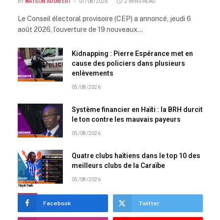
BY
WATSON AUDIBERT
07/08/2026
2 MINS READ
Le Conseil électoral provisoire (CEP) a annoncé, jeudi 6
août 2026, l’ouverture de 19 nouveaux…
Kidnapping : Pierre Espérance met en
cause des policiers dans plusieurs
enlèvements
05/08/2026
Système financier en Haïti : la BRH durcit
le ton contre les mauvais payeurs
05/08/2026
Quatre clubs haïtiens dans le top 10 des
meilleurs clubs de la Caraïbe
05/08/2026
Stay In Touch
Facebook
Twitter