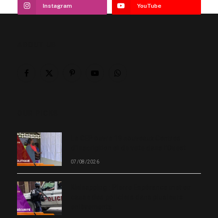
Instagram
YouTube
ABOUT US
Facebook
X
Pinterest
YouTube
WhatsApp
(Twitter)
OUR PICKS
Le CEP ouvre 19 nouveaux Centres
d’inscription et de vote dans l’Ouest
07/08/2026
Kidnapping : Pierre Espérance met en
cause des policiers dans plusieurs
enlèvements