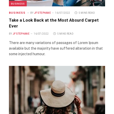
BUSINESS
BUSINESS
BY
JFSTEPHANE
16/07/2022
5 MINS READ
Take a Look Back at the Most Absurd Carpet
Ever
BY
JFSTEPHANE
16/07/2022
5 MINS READ
There are many variations of passages of Lorem Ipsum
available but the majority have suffered alteration in that
some injected humour.