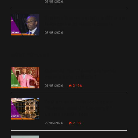
05/08/2026
Système financier en Haïti : la BRH durcit
le ton contre les mauvais payeurs
05/08/2026
MOST POPULAR
Chanm 22 : faut-il aimer une femme
comme le chante Medjy ?
01/05/2026
3 496
De Miami à Haïti : Bishop Gregory
Toussaint lance GT Academy, GT
University et GT Tech
29/06/2026
2 192