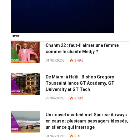
Top Posts
Chanm 22 : faut-il aimer une femme
comme le chante Medjy ?
01/05/2026
3 496
De Miami à Haïti : Bishop Gregory
Toussaint lance GT Academy, GT
University et GT Tech
29/06/2026
2 192
Un nouvel incident met Sunrise Airways
en cause : plusieurs passagers blessés,
un silence qui interroge
01/07/2026
509