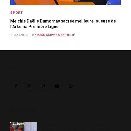
SPORT
Melchie Daëlle Dumornay sacrée meilleure joueuse de
l’Arkema Première Ligue
11/05/2026
BY
MARC GORVENS BAPTISTE
ABOUT US
Facebook
X
Pinterest
YouTube
WhatsApp
(Twitter)
OUR PICKS
Le CEP ouvre 19 nouveaux Centres