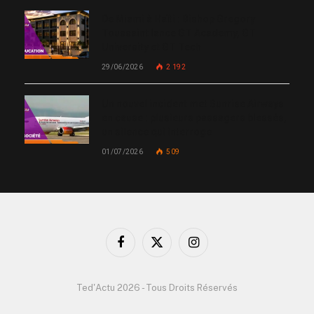
De Miami à Haïti : Bishop Gregory
Toussaint lance GT Academy, GT
University et GT Tech
29/06/2026
2 192
Un nouvel incident met Sunrise Airways
en cause : plusieurs passagers blessés,
un silence qui interroge
01/07/2026
509
Facebook
X
Instagram
(Twitter)
Ted'Actu 2026 - Tous Droits Réservés