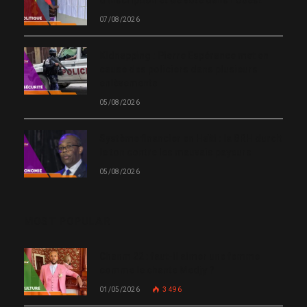
d’inscription et de vote dans l’Ouest
07/08/2026
Kidnapping : Pierre Espérance met en
cause des policiers dans plusieurs
enlèvements
05/08/2026
Système financier en Haïti : la BRH durcit
le ton contre les mauvais payeurs
05/08/2026
MOST POPULAR
Chanm 22 : faut-il aimer une femme
comme le chante Medjy ?
01/05/2026
3 496