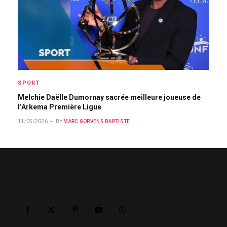
SPORT
Melchie Daëlle Dumornay sacrée meilleure joueuse de
l’Arkema Première Ligue
11/05/2026
BY
MARC GORVENS BAPTISTE
ABOUT US
Facebook
X
Pinterest
YouTube
WhatsApp
(Twitter)