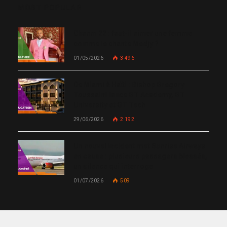
MOST POPULAR
Chanm 22 : faut-il aimer une femme
comme le chante Medjy ?
01/05/2026
3 496
De Miami à Haïti : Bishop Gregory
Toussaint lance GT Academy, GT
University et GT Tech
29/06/2026
2 192
Un nouvel incident met Sunrise Airways
en cause : plusieurs passagers blessés,
un silence qui interroge
01/07/2026
509