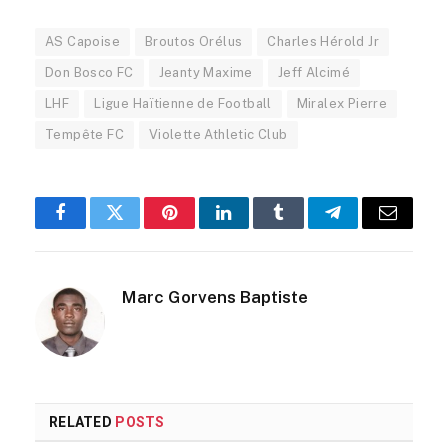
AS Capoise
Broutos Orélus
Charles Hérold Jr
Don Bosco FC
Jeanty Maxime
Jeff Alcimé
LHF
Ligue Haïtienne de Football
Miralex Pierre
Tempête FC
Violette Athletic Club
Facebook
Twitter
Pinterest
LinkedIn
Tumblr
Telegram
Email
Marc Gorvens Baptiste
RELATED
POSTS