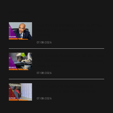
OUR PICKS
Neuf Centres d’enseignement supérieur
technique ouvriront leurs portes en
octobre
07/08/2026
Cité-Soleil et Plaine du Cul-de-Sac : près
de 1 000 victimes des violences armées,
selon le BINUH
07/08/2026
Le CEP ouvre 19 nouveaux Centres
d’inscription et de vote dans l’Ouest
07/08/2026