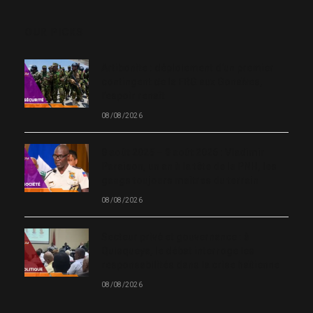
OUR PICKS
Artibonite : déploiement d’un premier
contingent de la FRG aux Gonaïves,
l’espoir renaît
08/08/2026
8 août 2025 – 8 août 2026 : Vladimir
Paraison, un an à la tête de la PNH, les
gangs toujours maîtres du terrain
08/08/2026
Secteur privé et gouvernance : à
Quisqueya, le débat interroge les
responsabilités dans la crise haïtienne
08/08/2026