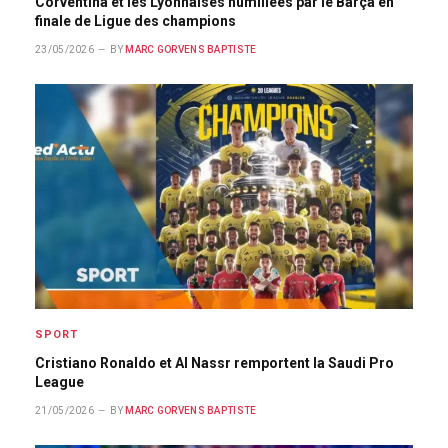
Corventina et les Lyonnaises humiliées par le Barça en
finale de Ligue des champions
23/05/2026
BY
MARC GORVENS BAPTISTE
SPORT
Cristiano Ronaldo et Al Nassr remportent la Saudi Pro
League
21/05/2026
BY
MARC GORVENS BAPTISTE