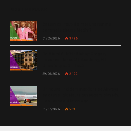
MOST POPULAR
Chanm 22 : faut-il aimer une femme
comme le chante Medjy ?
01/05/2026
3 496
De Miami à Haïti : Bishop Gregory
Toussaint lance GT Academy, GT
University et GT Tech
29/06/2026
2 192
Un nouvel incident met Sunrise Airways
en cause : plusieurs passagers blessés,
un silence qui interroge
01/07/2026
509