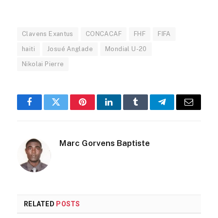
Clavens Exantus
CONCACAF
FHF
FIFA
haiti
Josué Anglade
Mondial U-20
Nikolai Pierre
Facebook
Twitter
Pinterest
LinkedIn
Tumblr
Telegram
Email
Marc Gorvens Baptiste
RELATED
POSTS