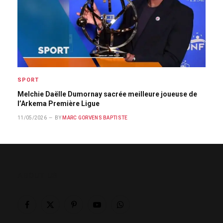
SPORT
Melchie Daëlle Dumornay sacrée meilleure joueuse de
l’Arkema Première Ligue
11/05/2026
BY
MARC GORVENS BAPTISTE
ABOUT US
Facebook
X
Pinterest
YouTube
WhatsApp
(Twitter)