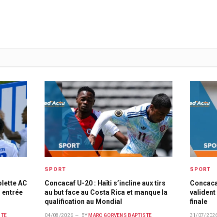
SPORT
SPORT
olette AC
Concacaf U-20 : Haïti s’incline aux tirs
Concacaf
 entrée
au but face au Costa Rica et manque la
valident 
qualification au Mondial
finale
STE
04/08/2026
BY
MARC GORVENS BAPTISTE
31/07/202