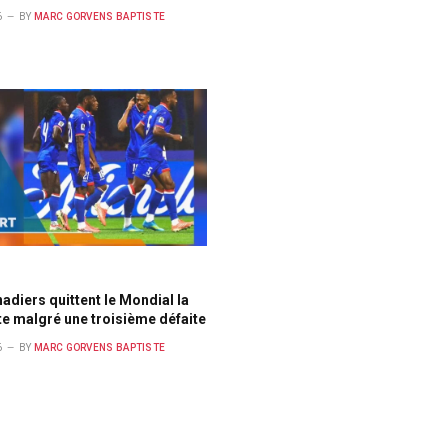
6
BY
MARC GORVENS BAPTISTE
adiers quittent le Mondial la
te malgré une troisième défaite
6
BY
MARC GORVENS BAPTISTE