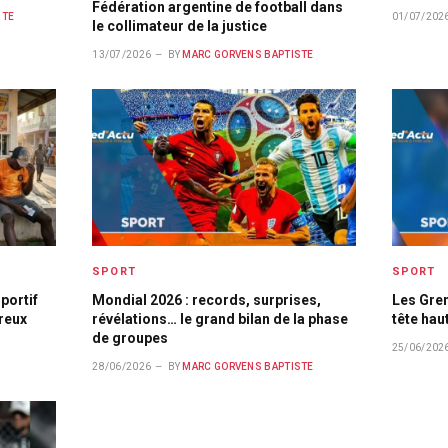
Fédération argentine de football dans
STE
01/07/202
le collimateur de la justice
13/07/2026
BY
MARC GORVENS BAPTISTE
SPORT
SPORT
sportif
Mondial 2026 : records, surprises,
Les Gren
reux
révélations… le grand bilan de la phase
tête hau
de groupes
25/06/202
28/06/2026
BY
MARC GORVENS BAPTISTE