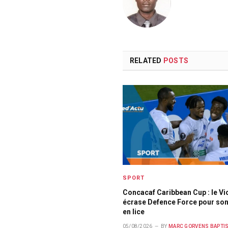
RELATED
POSTS
SPORT
Concacaf Caribbean Cup : le Vi
écrase Defence Force pour son
en lice
05/08/2026
BY
MARC GORVENS BAPTI