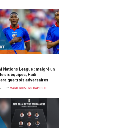
f Nations League : malgré un
e six équipes, Haïti
tera que trois adversaires
6
BY
MARC GORVENS BAPTISTE