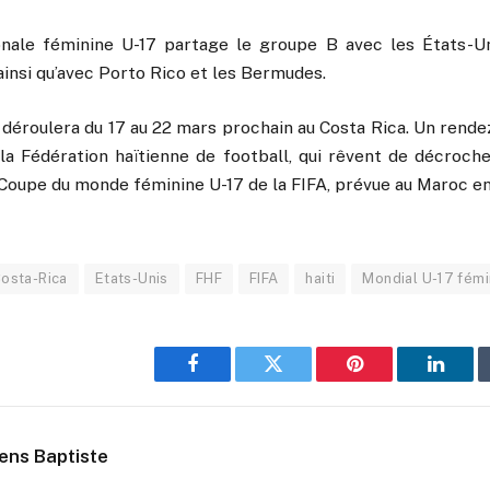
onale féminine U-17 partage le groupe B avec les États-Un
 ainsi qu’avec Porto Rico et les Bermudes.
déroulera du 17 au 22 mars prochain au Costa Rica. Un rende
la Fédération haïtienne de football, qui rêvent de décrocher
 Coupe du monde féminine U-17 de la FIFA, prévue au Maroc e
osta-Rica
Etats-Unis
FHF
FIFA
haiti
Mondial U-17 fémi
Facebook
Twitter
Pinterest
Linked
ens Baptiste