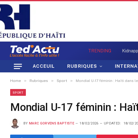
TRENDING
ACCEUIL
RUBRIQUES
INTERNA
»
»
»
Home
Rubriques
Sport
Mondial U-17 féminin : Haïti dans l
SPORT
Mondial U-17 féminin : Haït
BY
MARC GORVENS BAPTISTE
18/02/2026
UPDATED:
18/02/2