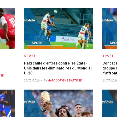
SPORT
SPORT
Haïti chute d’entrée contre les États-
Concaca
Unis dans les éliminatoires du Mondial
groupe d
U-20
n’affron
STE
27/07/2026
BY
MARC GORVENS BAPTISTE
24/07/202