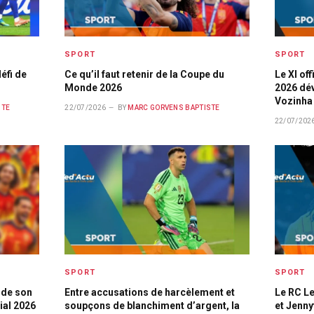
SPORT
SPORT
éfi de
Ce qu’il faut retenir de la Coupe du
Le XI of
Monde 2026
2026 dév
Vozinha 
STE
22/07/2026
BY
MARC GORVENS BAPTISTE
22/07/202
SPORT
SPORT
 de son
Entre accusations de harcèlement et
Le RC Le
ial 2026
soupçons de blanchiment d’argent, la
et Jenn