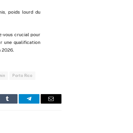
is, poids lourd du
z-vous crucial pour
 une qualification
n 2026.
nin
Porto Rico
In
Tumblr
Telegram
Email