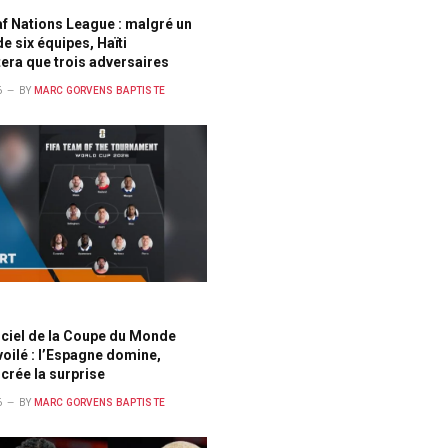
f Nations League : malgré un
e six équipes, Haïti
tera que trois adversaires
6
BY
MARC GORVENS BAPTISTE
ficiel de la Coupe du Monde
oilé : l’Espagne domine,
crée la surprise
6
BY
MARC GORVENS BAPTISTE