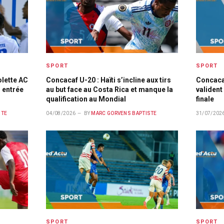
SPORT
SPORT
olette AC
Concacaf U-20 : Haïti s’incline aux tirs
Concacaf
 entrée
au but face au Costa Rica et manque la
valident 
qualification au Mondial
finale
STE
04/08/2026
BY
MARC GORVENS BAPTISTE
31/07/202
SPORT
SPORT