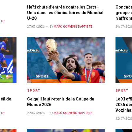
Haïti chute d’entrée contre les États-
Concaca
Unis dans les éliminatoires du Mondial
groupe d
U-20
n’affron
STE
27/07/2026
BY
MARC GORVENS BAPTISTE
24/07/202
SPORT
SPORT
éfi de
Ce qu’il faut retenir de la Coupe du
Le XI of
Monde 2026
2026 dév
Vozinha 
STE
22/07/2026
BY
MARC GORVENS BAPTISTE
22/07/202