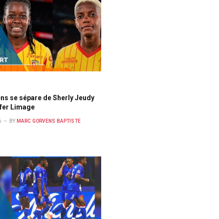
ns se sépare de Sherly Jeudy
yfer Limage
6
BY
MARC GORVENS BAPTISTE