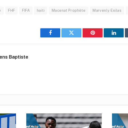
é
FHF
FIFA
haiti
Macenat Prophète
Marvenly Exilas
Facebook
Twitter
Pinterest
Linked
ens Baptiste