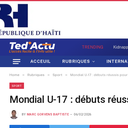
TRENDING
ACCEUIL
RUBRIQUES
INTERNA
»
»
»
Home
Rubriques
Sport
Mondial U-17 : débuts réussis pour
SPORT
Mondial U-17 : débuts réuss
BY
MARC GORVENS BAPTISTE
06/02/2026