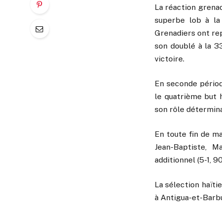
La réaction grenad
superbe lob à la
Grenadiers ont rep
son doublé à la 3
victoire.
En seconde période
le quatrième but h
son rôle détermin
En toute fin de m
Jean-Baptiste, 
additionnel (5-1, 90
La sélection haïti
à Antigua-et-Barb