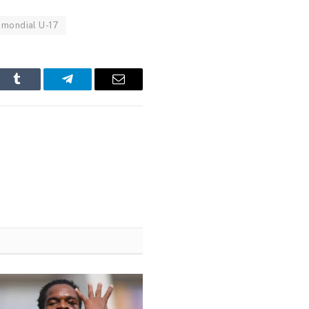
mondial U-17
In
Tumblr
Telegram
Email