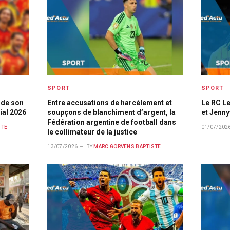
SPORT
SPORT
 de son
Entre accusations de harcèlement et
Le RC Le
ial 2026
soupçons de blanchiment d’argent, la
et Jenn
Fédération argentine de football dans
STE
01/07/202
le collimateur de la justice
13/07/2026
BY
MARC GORVENS BAPTISTE