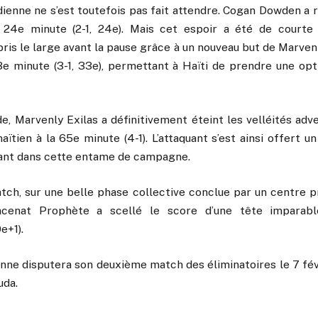
ienne ne s’est toutefois pas fait attendre. Cogan Dowden a ré
 24e minute (2-1, 24e). Mais cet espoir a été de courte 
ris le large avant la pause grâce à un nouveau but de Marvenl
3e minute (3-1, 33e), permettant à Haïti de prendre une opti
, Marvenly Exilas a définitivement éteint les velléités adv
aïtien à la 65e minute (4-1). L’attaquant s’est ainsi offert un
ant dans cette entame de campagne.
atch, sur une belle phase collective conclue par un centre p
Macenat Prophète a scellé le score d’une tête imparab
e+1).
enne disputera son deuxième match des éliminatoires le 7 fé
uda.