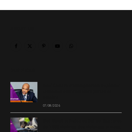
ABOUT US
Facebook
X
Pinterest
YouTube
WhatsApp
(Twitter)
OUR PICKS
Neuf Centres d’enseignement supérieur
technique ouvriront leurs portes en
octobre
07/08/2026
Cité-Soleil et Plaine du Cul-de-Sac : près
de 1 000 victimes des violences armées,