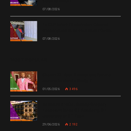
selon le BINUH
07/08/2026
Le CEP ouvre 19 nouveaux Centres
d’inscription et de vote dans l’Ouest
07/08/2026
MOST POPULAR
Chanm 22 : faut-il aimer une femme
comme le chante Medjy ?
01/05/2026
3 496
De Miami à Haïti : Bishop Gregory
Toussaint lance GT Academy, GT
University et GT Tech
29/06/2026
2 192