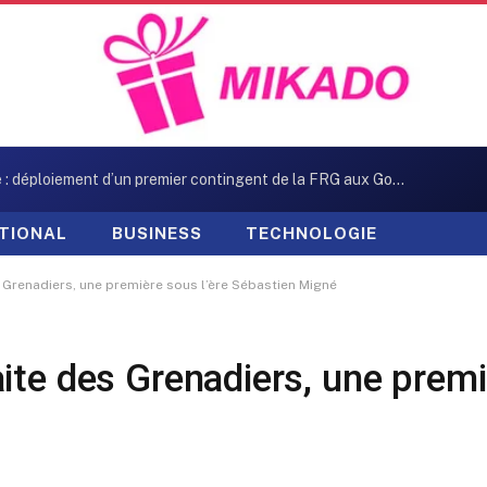
Artibonite : déploiement d’un premier contingent de la FRG aux Gonaïves, l’espoir renaît
TIONAL
BUSINESS
TECHNOLOGIE
 Grenadiers, une première sous l’ère Sébastien Migné
ite des Grenadiers, une premi