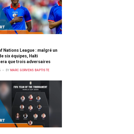
f Nations League : malgré un
e six équipes, Haïti
tera que trois adversaires
6
BY
MARC GORVENS BAPTISTE