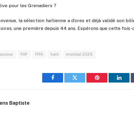
tive pour les Grenadiers ?
venue, la sélection haïtienne a d’ores et déjà validé son bill
oires, une première depuis 44 ans. Espérons que cette fois-c
ouicius
FHF
FIFA
haiti
mondial 2026
Facebook
Twitter
Pinterest
Linked
ens Baptiste