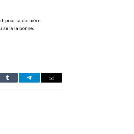
et pour la dernière
i sera la bonne.
In
Tumblr
Telegram
Email