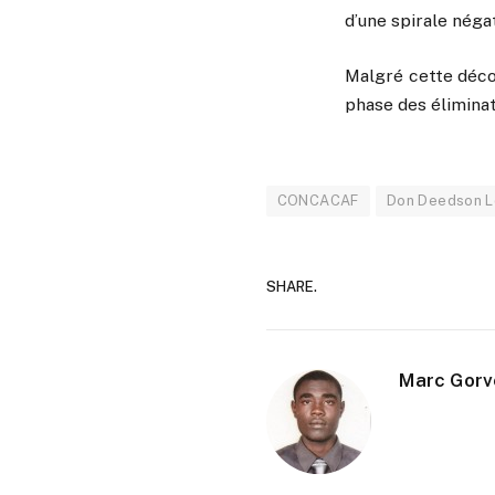
d’une spirale néga
Malgré cette décon
phase des éliminat
CONCACAF
Don Deedson L
SHARE.
Marc Gorv