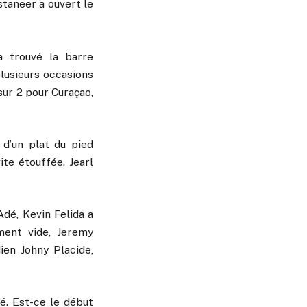
staneer a ouvert le
a trouvé la barre
lusieurs occasions
sur 2 pour Curaçao,
 d’un plat du pied
ite étouffée. Jearl
dé, Kevin Felida a
ment vide, Jeremy
ien Johny Placide,
é. Est-ce le début