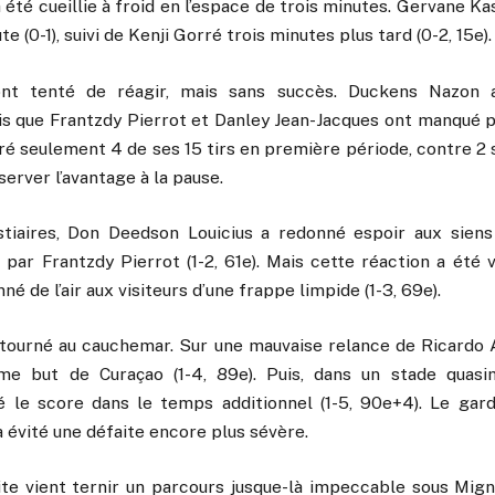
a été cueillie à froid en l’espace de trois minutes. Gervane Ka
te (0-1), suivi de Kenji Gorré trois minutes plus tard (0-2, 15e).
nt tenté de réagir, mais sans succès. Duckens Nazon 
dis que Frantzdy Pierrot et Danley Jean-Jacques ont manqué p
dré seulement 4 de ses 15 tirs en première période, contre 2 
server l’avantage à la pause.
tiaires, Don Deedson Louicius a redonné espoir aux siens
 par Frantzdy Pierrot (1-2, 61e). Mais cette réaction a été v
é de l’air aux visiteurs d’une frappe limpide (1-3, 69e).
 tourné au cauchemar. Sur une mauvaise relance de Ricardo A
ème but de Curaçao (1-4, 89e). Puis, dans un stade quasi
é le score dans le temps additionnel (1-5, 90e+4). Le gard
a évité une défaite encore plus sévère.
ite vient ternir un parcours jusque-là impeccable sous Mign