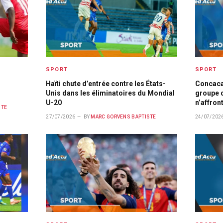
SPORT
SPORT
Haïti chute d’entrée contre les États-
Concaca
Unis dans les éliminatoires du Mondial
groupe d
U-20
n’affron
STE
27/07/2026
BY
MARC GORVENS BAPTISTE
24/07/202