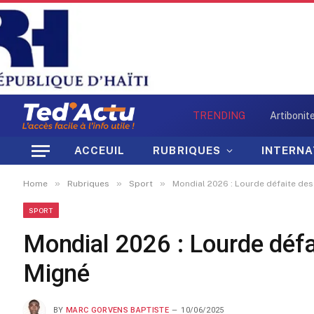
TRENDING
ACCEUIL
RUBRIQUES
INTERNA
»
»
»
Home
Rubriques
Sport
Mondial 2026 : Lourde défaite des
SPORT
Mondial 2026 : Lourde défa
Migné
BY
MARC GORVENS BAPTISTE
10/06/2025