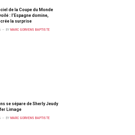
ficiel de la Coupe du Monde
oilé : l’Espagne domine,
crée la surprise
6
BY
MARC GORVENS BAPTISTE
ns se sépare de Sherly Jeudy
yfer Limage
6
BY
MARC GORVENS BAPTISTE