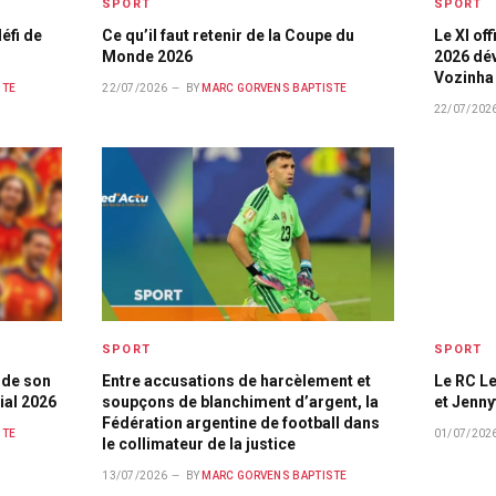
SPORT
SPORT
éfi de
Ce qu’il faut retenir de la Coupe du
Le XI of
Monde 2026
2026 dév
Vozinha 
STE
22/07/2026
BY
MARC GORVENS BAPTISTE
22/07/202
SPORT
SPORT
 de son
Entre accusations de harcèlement et
Le RC Le
ial 2026
soupçons de blanchiment d’argent, la
et Jenn
Fédération argentine de football dans
STE
01/07/202
le collimateur de la justice
13/07/2026
BY
MARC GORVENS BAPTISTE