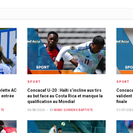
SPORT
SPORT
olette AC
Concacaf U-20 : Haïti s’incline aux tirs
Concacaf
 entrée
au but face au Costa Rica et manque la
valident 
qualification au Mondial
finale
STE
04/08/2026
BY
MARC GORVENS BAPTISTE
31/07/202