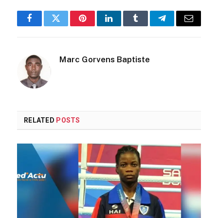
Facebook
Twitter
Pinterest
LinkedIn
Tumblr
Telegram
Email
Marc Gorvens Baptiste
RELATED
POSTS