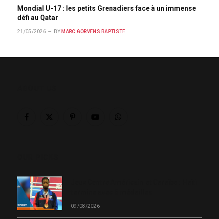
Mondial U-17 : les petits Grenadiers face à un immense
défi au Qatar
21/05/2026
BY
MARC GORVENS BAPTISTE
ABOUT US
Facebook
X
Pinterest
YouTube
WhatsApp
(Twitter)
OUR PICKS
Jeux Centre Américain et Caraïbe : Haïti
termine avec 5 médailles
09/08/2026