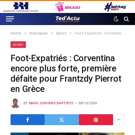
»
»
»
Home
Rubriques
Sport
Foot-Expatriés : Corventina encore plus forte, première défaite pour Frantzdy Pierrot en Grèce
SPORT
Foot-Expatriés : Corventina
encore plus forte, première
défaite pour Frantzdy Pierrot
en Grèce
BY
MARC GORVENS BAPTISTE
08/10/2024