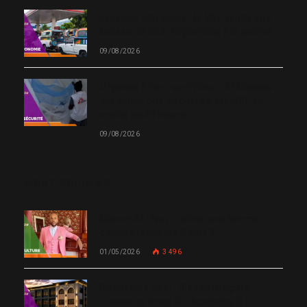
Produits pétroliers : le MEF valide une
hausse de 50 à 75 gourdes à la pompe
09/08/2026
Urgence à Port-au-Prince : 27 blessés
par balles pris en charge par MSF en
moins de 24 heures
09/08/2026
MOST POPULAR
Chanm 22 : faut-il aimer une femme
comme le chante Medjy ?
01/05/2026
3 496
De Miami à Haïti : Bishop Gregory
Toussaint lance GT Academy, GT