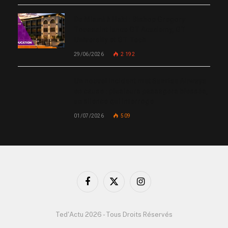
De Miami à Haïti : Bishop Gregory
Toussaint lance GT Academy, GT
University et GT Tech
29/06/2026
2 192
Un nouvel incident met Sunrise Airways
en cause : plusieurs passagers blessés,
un silence qui interroge
01/07/2026
509
Facebook
X
Instagram
(Twitter)
Ted'Actu 2026 - Tous Droits Réservés