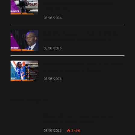
cause des policiers dans plusieurs
enlèvements
05/08/2026
Système financier en Haïti : la BRH durcit
le ton contre les mauvais payeurs
05/08/2026
Quatre clubs haïtiens dans le top 10 des
meilleurs clubs de la Caraïbe
05/08/2026
MOST POPULAR
Chanm 22 : faut-il aimer une femme
comme le chante Medjy ?
01/05/2026
3 496