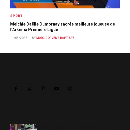
SPORT
Melchie Daëlle Dumornay sacrée meilleure joueuse de
l’Arkema Première Ligue
11/05/2026
BY
MARC GORVENS BAPTISTE
ABOUT US
Facebook
X
Pinterest
YouTube
WhatsApp
(Twitter)
OUR PICKS
Kidnapping : Pierre Espérance met en