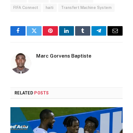
FIFA Connect
haiti
Transfert Machine System
Facebook
Twitter
Pinterest
LinkedIn
Tumblr
Telegram
Email
Marc Gorvens Baptiste
RELATED
POSTS