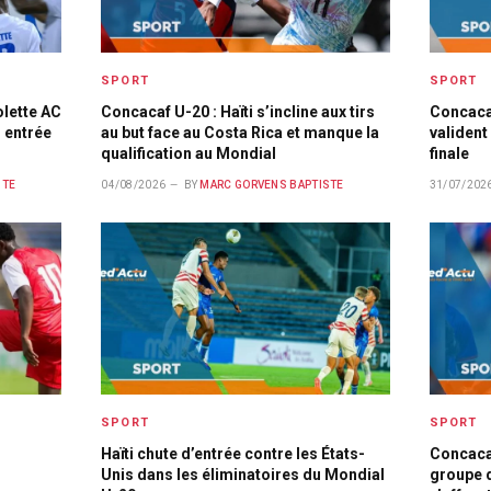
SPORT
SPORT
olette AC
Concacaf U-20 : Haïti s’incline aux tirs
Concacaf
 entrée
au but face au Costa Rica et manque la
valident 
qualification au Mondial
finale
STE
04/08/2026
BY
MARC GORVENS BAPTISTE
31/07/202
SPORT
SPORT
Haïti chute d’entrée contre les États-
Concaca
Unis dans les éliminatoires du Mondial
groupe d