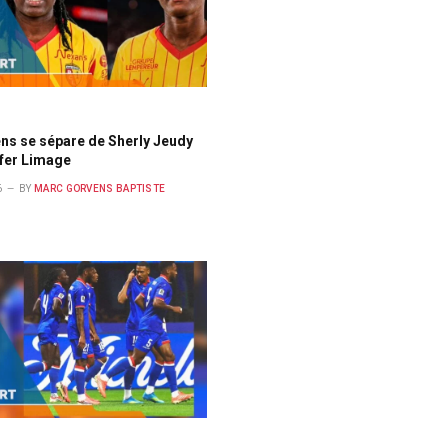
ns se sépare de Sherly Jeudy
yfer Limage
6
BY
MARC GORVENS BAPTISTE