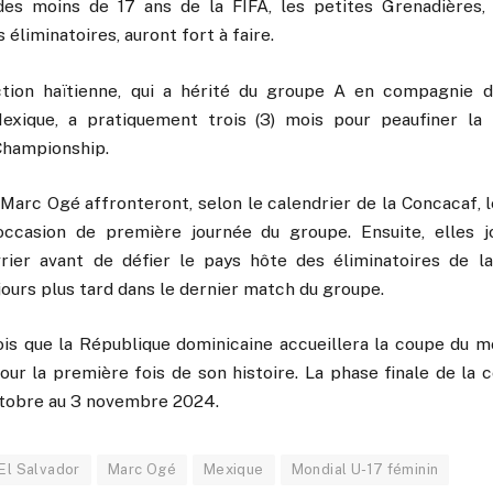
es moins de 17 ans de la FIFA, les petites Grenadières,
éliminatoires, auront fort à faire.
ction haïtienne, qui a hérité du groupe A en compagnie d
exique, a pratiquement trois (3) mois pour peaufiner la 
Championship.
arc Ogé affronteront, selon le calendrier de la Concacaf, l
occasion de première journée du groupe. Ensuite, elles j
vrier avant de défier le pays hôte des éliminatoires de 
 jours plus tard dans le dernier match du groupe.
is que la République dominicaine accueillera la coupe du 
our la première fois de son histoire. La phase finale de la
ctobre au 3 novembre 2024.
El Salvador
Marc Ogé
Mexique
Mondial U-17 féminin