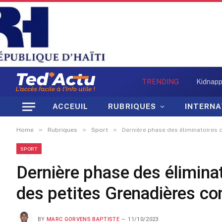
TRENDING
ACCEUIL
RUBRIQUES
INTERNA
»
»
»
Home
Rubriques
Sport
Dernière phase des éliminatoires 
SPORT
Dernière phase des éliminat
des petites Grenadières co
BY
MARC GORVENS BAPTISTE
11/10/2023