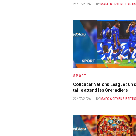
28/07/2026
BY
MARC GORVENS BAPTI
SPORT
Concacaf Nations League : un d
taille attend les Grenadiers
23/07/2026
BY
MARC GORVENS BAPTI