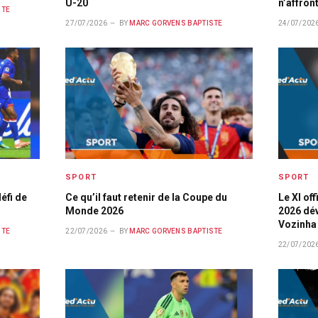
U-20
n’affron
STE
27/07/2026
BY
MARC GORVENS BAPTISTE
24/07/202
SPORT
SPORT
éfi de
Ce qu’il faut retenir de la Coupe du
Le XI of
Monde 2026
2026 dév
Vozinha 
STE
22/07/2026
BY
MARC GORVENS BAPTISTE
22/07/202