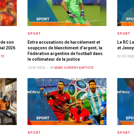
SPORT
SPORT
 de son
Entre accusations de harcèlement et
Le RC Le
ial 2026
soupçons de blanchiment d’argent, la
et Jenn
Fédération argentine de football dans
STE
01/07/202
le collimateur de la justice
13/07/2026
BY
MARC GORVENS BAPTISTE
SPORT
SPORT