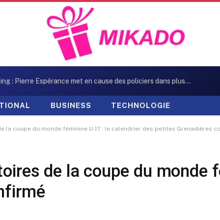
Kidnapping : Pierre Espérance met en cause des policiers dans plusieurs enlèvements
TIONAL
BUSINESS
TECHNOLOGIE
de la coupe du monde féminine U-17 : le calendrier des petites Grenadières c
oires de la coupe du monde fé
nfirmé