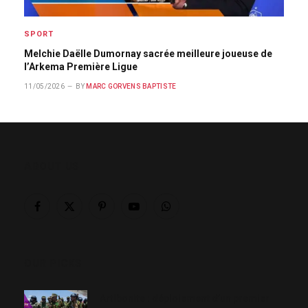
SPORT
Melchie Daëlle Dumornay sacrée meilleure joueuse de
l’Arkema Première Ligue
11/05/2026
BY
MARC GORVENS BAPTISTE
ABOUT US
Facebook
X
Pinterest
YouTube
WhatsApp
(Twitter)
OUR PICKS
Artibonite : déploiement d’un premier