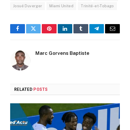
Josué Duverger
Miami United
Trinité-et-Tobago
Facebook
Twitter
Pinterest
LinkedIn
Tumblr
Telegram
Email
Marc Gorvens Baptiste
RELATED
POSTS