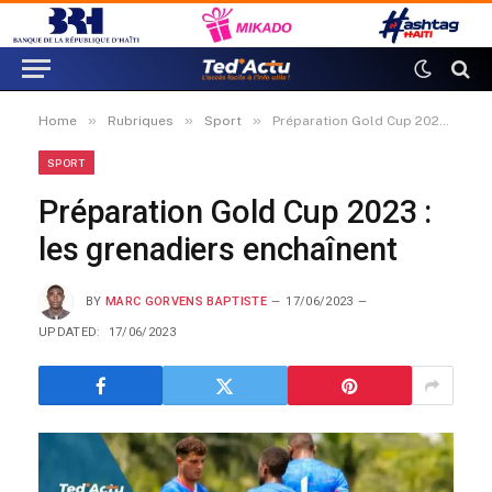
»
»
»
Home
Rubriques
Sport
Préparation Gold Cup 2023 : les grenadiers enchaînent
SPORT
Préparation Gold Cup 2023 :
les grenadiers enchaînent
BY
MARC GORVENS BAPTISTE
17/06/2023
UPDATED:
17/06/2023