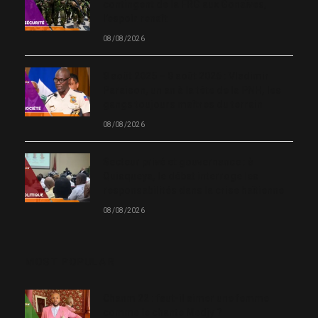
contingent de la FRG aux Gonaïves,
l’espoir renaît
08/08/2026
8 août 2025 – 8 août 2026 : Vladimir
Paraison, un an à la tête de la PNH, les
gangs toujours maîtres du terrain
08/08/2026
Secteur privé et gouvernance : à
Quisqueya, le débat interroge les
responsabilités dans la crise haïtienne
08/08/2026
MOST POPULAR
Chanm 22 : faut-il aimer une femme
comme le chante Medjy ?