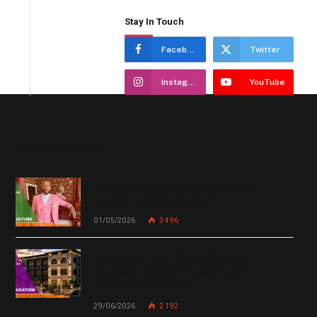
Stay In Touch
Facebook
Twitter
Instagram
YouTube
MOST POPULAR
Chanm 22 : faut-il aimer une femme
comme le chante Medjy ?
01/05/2026
3 496
De Miami à Haïti : Bishop Gregory
Toussaint lance GT Academy, GT
University et GT Tech
29/06/2026
2 192