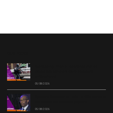
OUR PICKS
Kidnapping : Pierre Espérance met en
cause des policiers dans plusieurs
enlèvements
05/08/2026
Système financier en Haïti : la BRH durcit le
ton contre les mauvais payeurs
05/08/2026