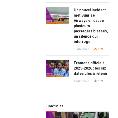
Un nouvel incident
met Sunrise
Airways en cause :
plusieurs
passagers blessés,
un silence qui
interroge
01/07/2026
509
Examens officiels
2025-2026 : les six
dates clés à retenir
16/05/2026
459
Don't Miss