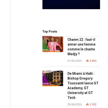
Top Posts
Chanm 22 : faut-il
aimer une femme
comme le chante
Medjy ?
01/05/2026
3 496
De Miami à Haïti :
Bishop Gregory
Toussaint lance GT
Academy, GT
University et GT
Tech
29/06/2026
2 192