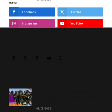
Stay In Touch
Facebook
Twitter
Instagram
YouTube
ABOUT US
Facebook
X
Pinterest
YouTube
WhatsApp
(Twitter)
OUR PICKS
Artibonite : déploiement d’un premier
contingent de la FRG aux Gonaïves,
l’espoir renaît
08/08/2026