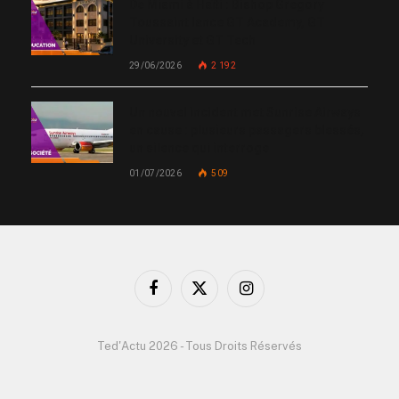
De Miami à Haïti : Bishop Gregory
Toussaint lance GT Academy, GT
University et GT Tech
29/06/2026
2 192
Un nouvel incident met Sunrise Airways
en cause : plusieurs passagers blessés,
un silence qui interroge
01/07/2026
509
Facebook
X
Instagram
(Twitter)
Ted'Actu 2026 - Tous Droits Réservés