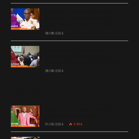
8 août 2025 – 8 août 2026 : Vladimir
Paraison, un an à la tête de la PNH, les
gangs toujours maîtres du terrain
08/08/2026
Secteur privé et gouvernance : à
Quisqueya, le débat interroge les
responsabilités dans la crise haïtienne
08/08/2026
MOST POPULAR
Chanm 22 : faut-il aimer une femme
comme le chante Medjy ?
01/05/2026
3 496