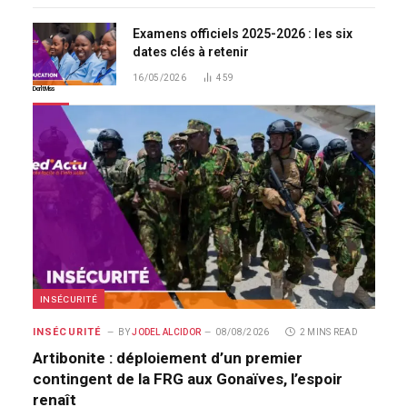
Examens officiels 2025-2026 : les six
dates clés à retenir
16/05/2026
459
Don't Miss
INSÉCURITÉ
INSÉCURITÉ
BY
JODEL ALCIDOR
08/08/2026
2 MINS READ
Artibonite : déploiement d’un premier
contingent de la FRG aux Gonaïves, l’espoir
renaît