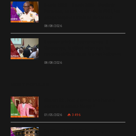
8 août 2025 – 8 août 2026 : Vladimir
Paraison, un an à la tête de la PNH, les
gangs toujours maîtres du terrain
08/08/2026
Secteur privé et gouvernance : à
Quisqueya, le débat interroge les
responsabilités dans la crise haïtienne
08/08/2026
MOST POPULAR
Chanm 22 : faut-il aimer une femme
comme le chante Medjy ?
01/05/2026
3 496
De Miami à Haïti : Bishop Gregory