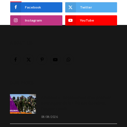
Facebook
Twitter
Instagram
YouTube
ABOUT US
Facebook
X
Pinterest
YouTube
WhatsApp
(Twitter)
OUR PICKS
Artibonite : déploiement d’un premier
contingent de la FRG aux Gonaïves,
l’espoir renaît
08/08/2026