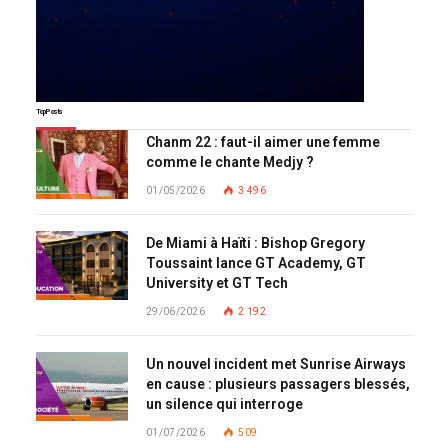
Top Posts
Chanm 22 : faut-il aimer une femme
comme le chante Medjy ?
01/05/2026
3 496
De Miami à Haïti : Bishop Gregory
Toussaint lance GT Academy, GT
University et GT Tech
29/06/2026
2 192
Un nouvel incident met Sunrise Airways
en cause : plusieurs passagers blessés,
un silence qui interroge
01/07/2026
509