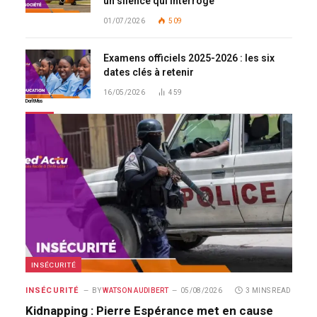
un silence qui interroge
01/07/2026
509
Examens officiels 2025-2026 : les six
dates clés à retenir
16/05/2026
459
Don't Miss
INSÉCURITÉ
INSÉCURITÉ
BY
WATSON AUDIBERT
05/08/2026
3 MINS READ
Kidnapping : Pierre Espérance met en cause