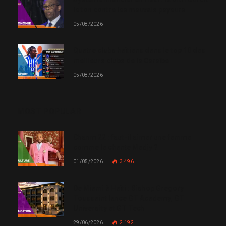
le ton contre les mauvais payeurs
05/08/2026
Quatre clubs haïtiens dans le top 10 des
meilleurs clubs de la Caraïbe
05/08/2026
MOST POPULAR
Chanm 22 : faut-il aimer une femme
comme le chante Medjy ?
01/05/2026
3 496
De Miami à Haïti : Bishop Gregory
Toussaint lance GT Academy, GT
University et GT Tech
29/06/2026
2 192