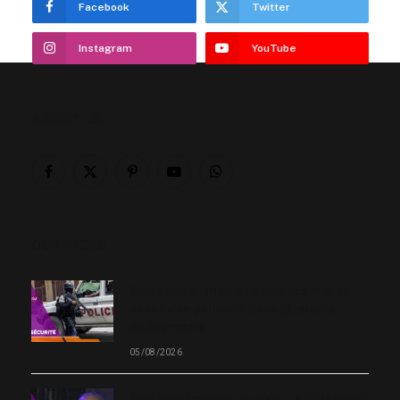
Facebook
Twitter
Instagram
YouTube
ABOUT US
Facebook
X
Pinterest
YouTube
WhatsApp
(Twitter)
OUR PICKS
Kidnapping : Pierre Espérance met en
cause des policiers dans plusieurs
enlèvements
05/08/2026
Système financier en Haïti : la BRH durcit