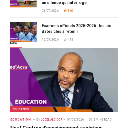
un silence qui interroge
01/07/2026
509
Examens officiels 2025-2026 : les six
dates clés à retenir
16/05/2026
459
Don't Miss
ÉDUCATION
ÉDUCATION
BY
JODEL ALCIDOR
07/08/2026
2 MINS READ
Neuf Centres d’enseignement supérieur