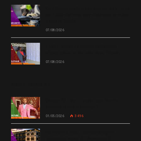
Cité-Soleil et Plaine du Cul-de-Sac : près
de 1 000 victimes des violences armées,
selon le BINUH
07/08/2026
Le CEP ouvre 19 nouveaux Centres
d’inscription et de vote dans l’Ouest
07/08/2026
MOST POPULAR
Chanm 22 : faut-il aimer une femme
comme le chante Medjy ?
01/05/2026
3 496
De Miami à Haïti : Bishop Gregory
Toussaint lance GT Academy, GT