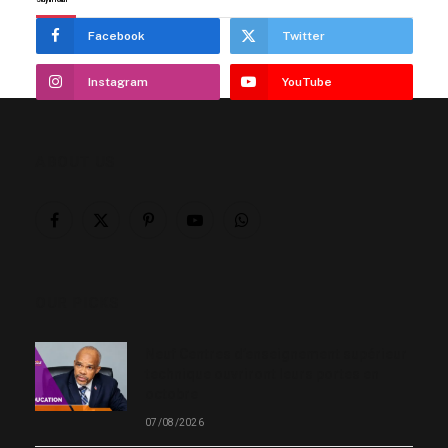
Stay In Touch
Facebook
Twitter
Instagram
YouTube
ABOUT US
Facebook
X
Pinterest
YouTube
WhatsApp
(Twitter)
OUR PICKS
Neuf Centres d’enseignement supérieur
technique ouvriront leurs portes en
octobre
07/08/2026