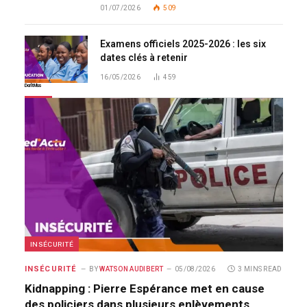
01/07/2026
509
Examens officiels 2025-2026 : les six
dates clés à retenir
16/05/2026
459
Don't Miss
INSÉCURITÉ
INSÉCURITÉ
BY
WATSON AUDIBERT
05/08/2026
3 MINS READ
Kidnapping : Pierre Espérance met en cause
des policiers dans plusieurs enlèvements