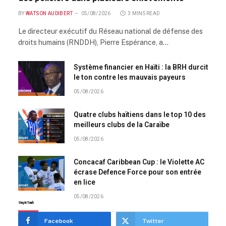
BY
WATSON AUDIBERT
05/08/2026
3 MINS READ
Le directeur exécutif du Réseau national de défense des
droits humains (RNDDH), Pierre Espérance, a…
Système financier en Haïti : la BRH durcit
le ton contre les mauvais payeurs
05/08/2026
Quatre clubs haïtiens dans le top 10 des
meilleurs clubs de la Caraïbe
05/08/2026
Concacaf Caribbean Cup : le Violette AC
écrase Defence Force pour son entrée
en lice
05/08/2026
Stay In Touch
Facebook
Twitter