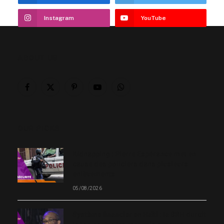
Instagram
YouTube
ABOUT US
Facebook
X
Pinterest
YouTube
WhatsApp
(Twitter)
OUR PICKS
Kidnapping : Pierre Espérance met en
cause des policiers dans plusieurs
enlèvements
05/08/2026
Système financier en Haïti : la BRH durcit