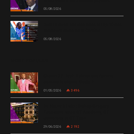
le ton contre les mauvais payeurs
05/08/2026
Quatre clubs haïtiens dans le top 10 des
meilleurs clubs de la Caraïbe
05/08/2026
MOST POPULAR
Chanm 22 : faut-il aimer une femme
comme le chante Medjy ?
01/05/2026
3 496
De Miami à Haïti : Bishop Gregory
Toussaint lance GT Academy, GT
University et GT Tech
29/06/2026
2 192