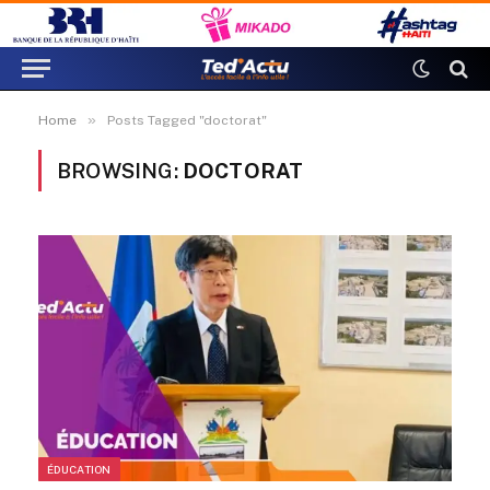
»
Home
Posts Tagged "doctorat"
BROWSING:
DOCTORAT
ÉDUCATION