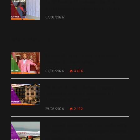
Le CEP ouvre 19 nouveaux Centres
d’inscription et de vote dans l’Ouest
07/08/2026
MOST POPULAR
Chanm 22 : faut-il aimer une femme
comme le chante Medjy ?
01/05/2026
3 496
De Miami à Haïti : Bishop Gregory
Toussaint lance GT Academy, GT
University et GT Tech
29/06/2026
2 192
Un nouvel incident met Sunrise Airways
en cause : plusieurs passagers blessés,
un silence qui interroge