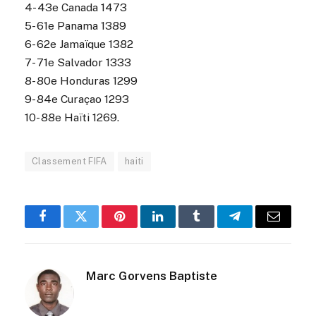
4- 43e Canada 1473
5- 61e Panama 1389
6- 62e Jamaïque 1382
7- 71e Salvador 1333
8- 80e Honduras 1299
9- 84e Curaçao 1293
10- 88e Haïti 1269.
Classement FIFA
haiti
Facebook
Twitter
Pinterest
LinkedIn
Tumblr
Telegram
Email
Marc Gorvens Baptiste