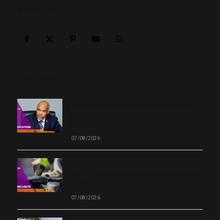
ABOUT US
Facebook
X
Pinterest
YouTube
WhatsApp
(Twitter)
OUR PICKS
Neuf Centres d’enseignement supérieur
technique ouvriront leurs portes en
octobre
07/08/2026
Cité-Soleil et Plaine du Cul-de-Sac : près
de 1 000 victimes des violences armées,
selon le BINUH
07/08/2026