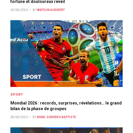
fortune et douloureux réveil
30/06/2026
BY
WATSON AUDIBERT
SPORT
Mondial 2026 : records, surprises, révélations… le grand
bilan de la phase de groupes
28/06/2026
BY
MARC GORVENS BAPTISTE